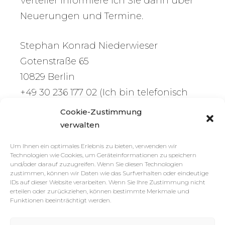
Verteiler informiere ich Sie dann über
Neuerungen und Termine.
Stephan Konrad Niederwieser
Gotenstraße 65
10829 Berlin
+49 30 236 177 02 (Ich bin telefonisch
fast nie zu erreichen!)
Cookie-Zustimmung
Kontakt [ätt] Stephan-Niederwieser.de
verwalten
Um Ihnen ein optimales Erlebnis zu bieten, verwenden wir
EINZELBEGLEITUNG
Technologien wie Cookies, um Geräteinformationen zu speichern
und/oder darauf zuzugreifen. Wenn Sie diesen Technologien
zustimmen, können wir Daten wie das Surfverhalten oder eindeutige
ERLEBEN
IDs auf dieser Website verarbeiten. Wenn Sie Ihre Zustimmung nicht
erteilen oder zurückziehen, können bestimmte Merkmale und
Funktionen beeinträchtigt werden.