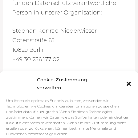
für den Datenschutz verantwortliche
Person in unserer Organisation:
Stephan Konrad Niederwieser
Gotenstraße 65
10829 Berlin
+49 30 236 177 02
Die Datenschutzerklärung wurde
Cookie-Zustimmung
mithilfe der activeMind AG erstellt, den
verwalten
Experten für
externe
Um Ihnen ein optimales Erlebnis zu bieten, verwenden wir
Datenschutzbeauftragte
(Version #2020-
Technologien wie Cookies, um Geräteinformationen zu speichern
und/oder darauf zuzugreifen. Wenn Sie diesen Technologien
09-30).
zustimmen, können wir Daten wie das Surfverhalten oder eindeutige
IDs auf dieser Website verarbeiten. Wenn Sie Ihre Zustimmung nicht
erteilen oder zurückziehen, können bestimmte Merkmale und
Funktionen beeinträchtigt werden.